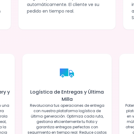
automáticamente. El cliente ve su
i
n
pedido en tiempo real.
a
S
ry y
Logística de Entregas y Última
Milla
n una
Revoluciona tus operaciones de entrega
Pote
ra
con nuestra plataforma logística de
pla
trola
última generación. Optimiza cada ruta,
en 
eal,
gestiona eficientemente tu flota y
múl
a la
garantiza entregas perfectas con
ofre
ncia
seguimiento en tiempo real. Reduce costos