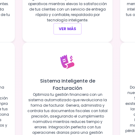
entes.
operativos mientras elevas la satisfacción
mens
ada
de tus clientes con un servicio de entrega
inte
 de tu
rápido y confiable, respaldado por
tus 
tecnología inteligente.
VER MÁS
)
Sistema Inteligente de
una
Facturación
Do
nues
Optimiza tu gestión financiera con un
ación
sistema automatizado que revoluciona la
ompra
exist
forma de facturar. Genera, administra y
a tus
la
controla tus documentos fiscales con total
tiona
precisión, asegurando el cumplimiento
s
normativo mientras reduces tiempo y
os y
ma
errores. Integración perfecta con tus
pérd
operaciones diarias para una gestión