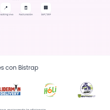
📍
🧾
🏢
racking vivo
Facturación
SAP / ERP
s con Bistrap
sa, mejorando la eficiencia