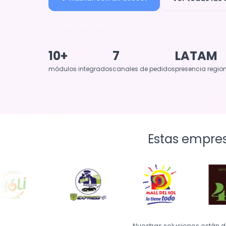
10+
7
LATAM
módulos integrados
canales de pedidos
presencia regio
Estas empres
Nuestras soluciones están 