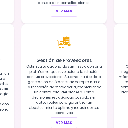
contable sin complicaciones.
VER MÁS
y
Gestión de Proveedores
Optimiza tu cadena de suministro con una
C
plataforma que revoluciona la relación
neg
on un
con tus proveedores. Automatiza desde la
módu
a el
generación de órdenes de compra hasta
pe
entes
la recepción de mercadería, manteniendo
com
mizas
un control total del proceso. Toma
rep
logía
decisiones estratégicas basadas en
datos reales para garantizar un
n con
abastecimiento óptimo y reducir costos
rsonal
operativos.
VER MÁS