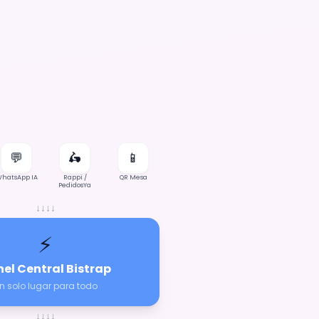
💬
🛵
📱
hatsApp IA
Rappi /
QR Mesa
PedidosYa
↓
↓
↓
↓
⚡
el Central Bistrap
n solo lugar para todo
↓
↓
↓
↓