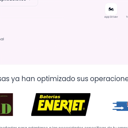
🏍️
App Driver
T
nal
as ya han optimizado sus operacione
diseñadas para adaptarse a las necesidades específicas de tu empre