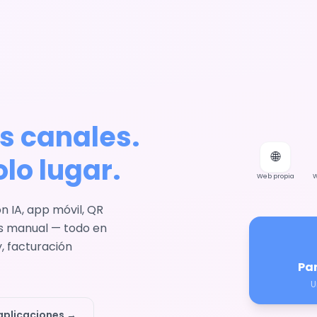
s canales.
🌐
olo lugar.
Web propia
W
 IA, app móvil, QR
os manual — todo en
y, facturación
Pan
U
 aplicaciones →